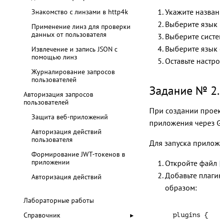
Укажите назван
Знакомство с линзами в http4k
Выберите язык 
Применение линз для проверки
данных от пользователя
Выберите систем
Выберите язык о
Извлечение и запись JSON с
помощью линз
Оставьте настр
Журналирование запросов
пользователей
Задание № 2.
Авторизация запросов
пользователей
При создании проек
Защита веб-приложений
приложения через G
Авторизация действий
пользователя
Для запуска прило
Формирование JWT-токенов в
приложении
Откройте файл
Добавьте плаг
Авторизация действий
образом:
Лабораторные работы
Справочник