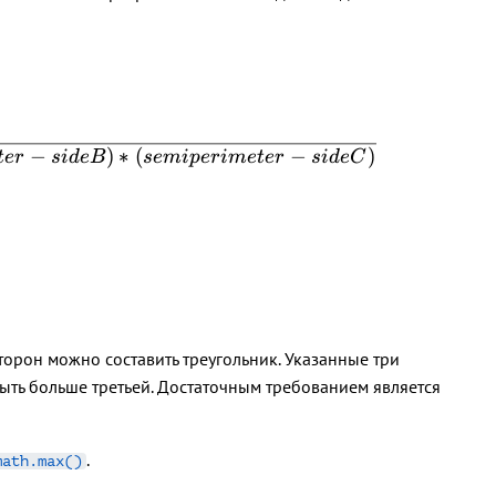
−
)
∗
(
−
)
t
er
s
i
d
e
B
se
mi
p
er
im
e
t
er
s
i
d
e
C
орон можно составить треугольник. Указанные три
ыть больше третьей. Достаточным требованием является
.
math.max()