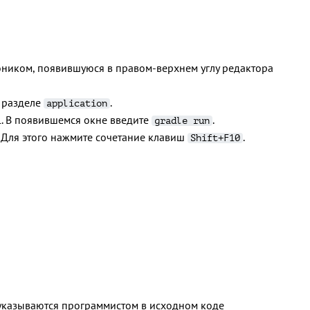
лоником, появившуюся в правом-верхнем углу редактора
в разделе
.
application
rl. В появившемся окне введите
.
gradle run
 Для этого нажмите сочетание клавиш
.
Shift+F10
 указываются программистом в исходном коде