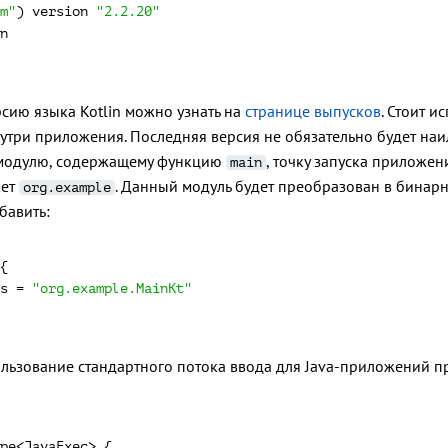
m"
) version 
"2.2.20"
ию языка Kotlin можно узнать на
странице выпусков
. Стоит 
утри приложения. Последняя версия не обязательно будет наи
к модулю, содержащему функцию
, точку запуска приложен
main
кет
. Данный модуль будет преобразован в бинар
org.example
бавить:
s = 
"org.example.MainKt"
льзование стандартного потока ввода для Java-приложений п