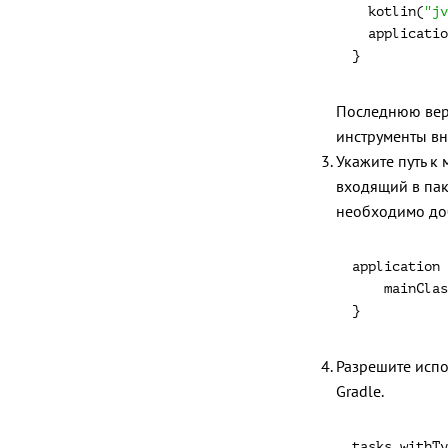
  kotlin(
"jv
}
Последнюю верс
инструменты вн
Укажите путь 
входящий в па
необходимо до
    mainClas
}
Разрешите испо
Gradle.