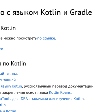
о с языком Kotlin и Gradle
 Kotlin
ме можно посмотреть
по ссылке
.
be
 по Kotlin
айт языка
.
ентацией
.
языку Kotlin
, русскоязычный перевод документации.
я закрепления основ языка
Kotlin Koans
.
Tools для IDEA с задачами для изучения Kotlin
.
tlin
.
 и Kotlin
.