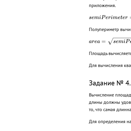
приложения.
semiPerimeter
se
mi
P
er
im
e
t
er
=
Полупериметр вычис
\frac{sideA
+ sideB +
area =
=
a
re
a
se
mi
P
sideC}{2}
\sqrt{semiPerime
Площадь вычисляетс
* (semiPerimeter 
sideA) *
Для вычисления ква
(semiPeremiter -
sideB) *
(semiperimeter -
Задание № 4.
sideC)}
Вычисление площади
длины должны удовл
то, что самая длин
Для определения н