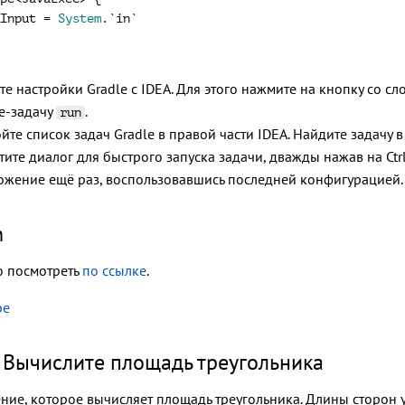
Input = 
System
е настройки Gradle с IDEA. Для этого нажмите на кнопку со с
le-задачу
.
run
йте список задач Gradle в правой части IDEA. Найдите задачу 
тите диалог для быстрого запуска задачи, дважды нажав на Ct
ожение ещё раз, воспользовавшись последней конфигурацией.
n
 посмотреть
по ссылке
.
be
 Вычислите площадь треугольника
ние, которое вычисляет площадь треугольника. Длины сторон