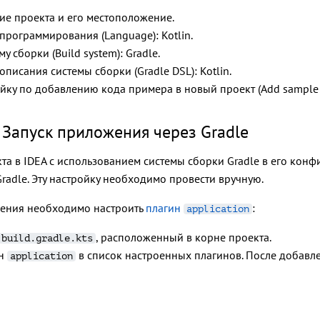
ие проекта и его местоположение.
программирования (Language): Kotlin.
у сборки (Build system): Gradle.
писания системы сборки (Gradle DSL): Kotlin.
ойку по добавлению кода примера в новый проект (Add sample 
 Запуск приложения через Gradle
та в IDEA с использованием системы сборки Gradle в его кон
radle. Эту настройку необходимо провести вручную.
жения необходимо настроить
плагин
:
application
, расположенный в корне проекта.
build.gradle.kts
ин
в список настроенных плагинов. После добавл
application