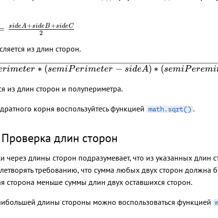
+
+
s
i
d
e
A
s
i
d
e
B
s
i
d
e
C
=
2
ляется из длин сторон.
∗
(
−
)
∗
(
er
im
e
t
er
se
mi
P
er
im
e
t
er
s
i
d
e
A
se
mi
P
ere
mi
ter
я из длин сторон и полупериметра.
-
дратного корня воспользуйтесь функцией
.
math.sqrt()
 Проверка длин сторон
 через длины сторон подразумевает, что из указанных длин ст
етворять требованию, что сумма любых двух сторон должна б
ная сторона меньше суммы длин двух оставшихся сторон.
аибольшей длины стороны можно воспользоваться функцией