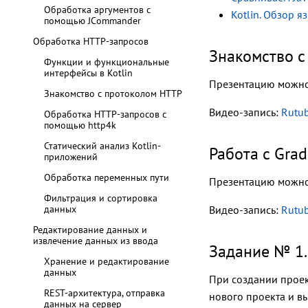
Обработка аргументов с
Kotlin. Обзор я
помощью JCommander
Обработка HTTP-запросов
Знакомство с
Функции и функциональные
интерфейсы в Kotlin
Презентацию можно
Знакомство с протоколом HTTP
Видео-запись:
Rutu
Обработка HTTP-запросов с
помощью http4k
Статический анализ Kotlin-
Работа с Gra
приложений
Обработка переменных пути
Презентацию можно
Фильтрация и сортировка
данных
Видео-запись:
Rutu
Редактирование данных и
извлечение данных из ввода
Задание № 1.
Хранение и редактирование
данных
При создании проек
REST-архитектура, отправка
нового проекта и в
данных на сервер