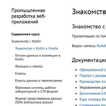
Знакомств
Промышленная
разработка веб-
приложений
Знакомство с
Содержимое курса
Презентацию по те
Знакомство с Kotlin
Видео-запись:
Rutu
Знакомство с Kotlin и Gradle
Потоки данных и коллекции в
Документация
Kotlin
Функции и пакеты
Официальный с
Классы
Портал с докум
Классы данных и перечисления
Руководство по 
Упражнения дл
Файловые системы, шаблон
лабораторной и CSV-формат
Дополнение Edu
Формат представления данных
Курс основы Ko
JSON. Библиотека Jackson
Сравниваем Java