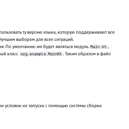
использовать ту версию языка, которую поддерживают все
лучшим выбором для всех ситуаций.
ия. По умолчанию им будет являться модуль
,
Main.kt
ный класс
. Таким образом в файл
org.example.MainKt
ри условии их запуска с помощью системы сборки