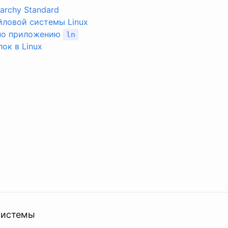
rarchy Standard
йловой системы Linux
по приложению
ln
ок в Linux
системы