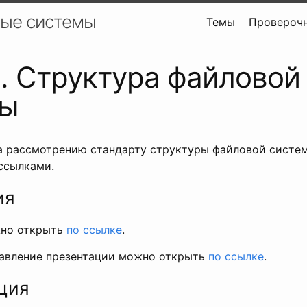
ые системы
Темы
Провероч
. Структура файловой
мы
 рассмотрению стандарту структуры файловой систем
ссылками.
ия
но открыть
по ссылке
.
тавление презентации можно открыть
по ссылке
.
ция