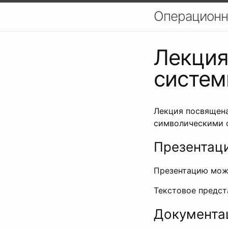
Операционн
Лекция
систе
Лекция посвящена
символическими 
Презентац
Презентацию мож
Текстовое предс
Документа