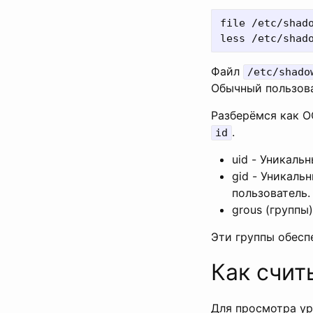
file /etc/shado
Файл
/etc/shado
Обычный пользова
Разберёмся как О
.
id
uid - Уникаль
gid - Уникаль
пользователь. 
grous (группы
Эти группы обесп
Как счит
Для просмотра у