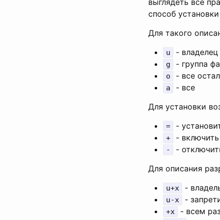
выглядеть все пр
способ установки 
Для такого описа
- владелец
u
- группа ф
g
- все оста
o
- все
a
Для установки в
- установи
=
- включить
+
- отключит
-
Для описания ра
- владел
u+x
- запрет
u-x
- всем ра
+x