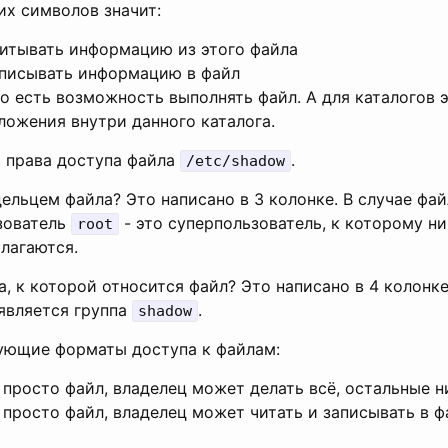
их символов значит:
итывать информацию из этого файла
писывать информацию в файл
 то есть возможность выполнять файл. А для каталогов
ложения внутри данного каталога.
 права доступа файла
.
/etc/shadow
дельцем файла? Это написано в 3 колонке. В случае фа
зователь
- это суперпользователь, к которому н
root
алагаются.
а, к которой относится файл? Это написано в 4 колонке
является группа
.
shadow
ующие форматы доступа к файлам:
 просто файл, владелец может делать всё, остальные н
 просто файл, владелец может читать и записывать в ф