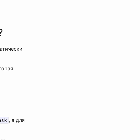
?
матически
торая
, а для
ask