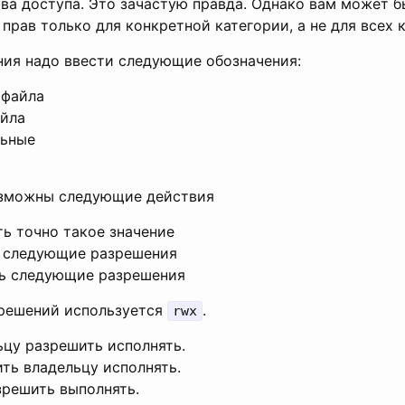
ава доступа. Это зачастую правда. Однако вам может б
прав только для конкретной категории, а не для всех к
ния надо ввести следующие обозначения:
 файла
айла
льные
озможны следующие действия
ть точно такое значение
 следующие разрешения
ь следующие разрешения
зрешений используется
.
rwx
ьцу разрешить исполнять.
ить владельцу исполнять.
зрешить выполнять.