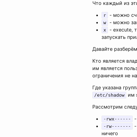
Что каждый из эт
- можно сч
r
- можно за
w
- execute,
x
запускать при
Давайте разберём
Кто является вла
им является поль
ограничения не н
Где указана групп
им 
/etc/shadow
Рассмотрим след
-
-rwx------
-
-rw-------
ничего