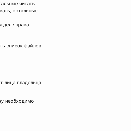
тальные читать
вать, остальные
м деле права
ать список файлов
от лица владельца
ачу необходимо