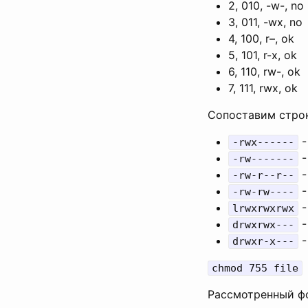
2, 010, -w-, no
3, 011, -wx, no
4, 100, r–, ok
5, 101, r-x, ok
6, 110, rw-, ok
7, 111, rwx, ok
Сопоставим стро
-
-rwx------
-
-rw-------
-
-rw-r--r--
-
-rw-rw----
-
lrwxrwxrwx
-
drwxrwx---
-
drwxr-x---
chmod 755 file
Рассмотренный фо