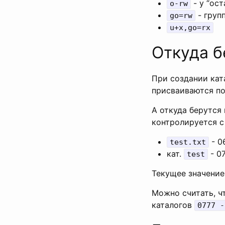
- у “ост
o-rw
- груп
go=rw
u+x,go=rx
Откуда б
При создании кат
присваиваются по
А откуда берутся
контролируется 
- 0
test.txt
кат.
- 0
test
Текущее значение
Можно считать, ч
каталогов
0777 -