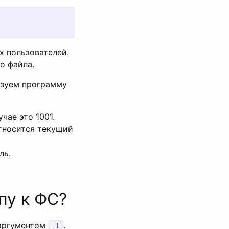
х пользователей.
о файла.
ьзуем программу
чае это 1001.
относится текущий
ль.
пу к ФС?
аргументом
.
-l