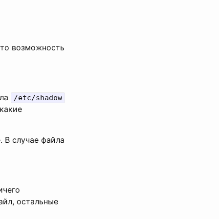
 это возможность
йла
/etc/shadow
икакие
. В случае файла
ичего
айл, остальные