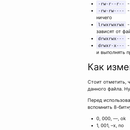
-
-rw-r--r--
-
-rw-rw----
ничего
-
lrwxrwxrwx
зависят от фа
-
drwxrwx---
-
drwxr-x---
и выполнять 
Как изме
Стоит отметить, 
данного файла. Н
Перед использов
вспомнить 8-битн
0, 000, —, ok
1, 001, –x, no