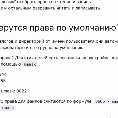
альных” отобрать права на чтение и запись.
пе и остальным разрешить читать и записывать.
ерутся права по умолчанию
алогов и директорий от имени пользователя они авто
льзователю и его группе по умолчанию.
 права? Для этих целей есть специальная настройка, ко
с помощью
.
umask
644
755
 umask: 0022
то права для файлов считаются по формуле:
0666 - um
.
 umask