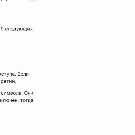
а 9 следующих
оступа. Если
третий.
 символа. Они
ключен, тогда